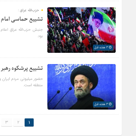
حزب‌الله عراق :
تشییع حماسی امام خ
جنبش حزب‌الله عراق اعلام
بود.
3 هفته قبل
تشییع پرشکوه رهبر ش
حضور میلیونی مردم ایران و
منطقه است.
3 هفته قبل
3
2
1