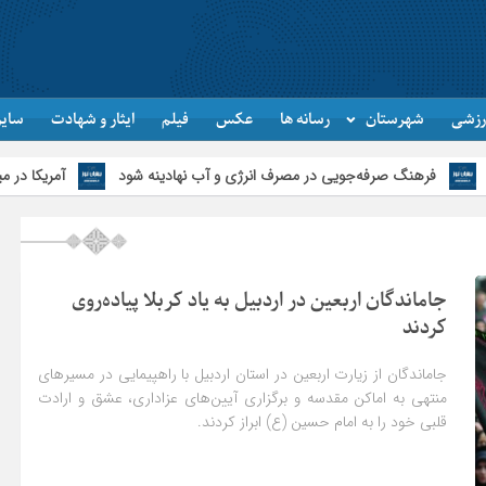
رزشی
شهرستان
رسانه ها
عکس
فیلم
ایثار و شهادت
سایر
رفه‌جویی در مصرف انرژی و آب نهادینه شود
آمریکا در میدان شکست خورد
جاماندگان اربعین در اردبیل به یاد کربلا پیاده‌روی
کردند
جاماندگان از زیارت اربعین در استان اردبیل با راهپیمایی در مسیرهای
منتهی به اماکن مقدسه و برگزاری آیین‌های عزاداری، عشق و ارادت
قلبی خود را به امام حسین (ع) ابراز کردند.