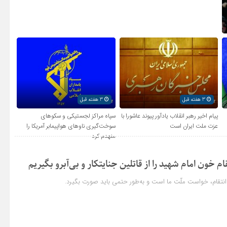
3 هفته قبل
3 هفته قبل
پیام اخیر رهبر انقلاب یادآور پیوند عاشورا با
سپاه مراکز لجستیکی و سکوهای
عزت ملت ایران است
سوخت‌گیری ناوهای هواپیمابر آمریکا را
منهدم کرد
ام خون امام شهید را از قاتلین جنایتکار و بی‌آبرو بگیریم
انتقام، خواست ملّت ما است و به‌طور حتمی باید صورت بگیرد.