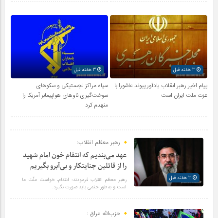
3 هفته قبل
3 هفته قبل
پیام اخیر رهبر انقلاب یادآور پیوند عاشورا با
سپاه مراکز لجستیکی و سکوهای
عزت ملت ایران است
سوخت‌گیری ناوهای هواپیمابر آمریکا را
منهدم کرد
رهبر معظم انقلاب:
عهد می‌بندیم که انتقام خون امام شهید
را از قاتلین جنایتکار و بی‌آبرو بگیریم
3 هفته قبل
رهبر معظم انقلاب فرمودند: انتقام، خواست ملّت ما
است و به‌طور حتمی باید صورت بگیرد.
حزب‌الله عراق :