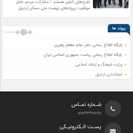
طرح‌های کشور هستند / مشارکت مردم، عامل
موفقیت پروژه‌های نهضت ملی مسکن اردبیل
پیوند ها
پایگاه اطلاع رسانی دفتر مقام معظم رهبری
پایگاه اطلاع‌ رسانی ریاست‌ جمهوری اسلامی ایران
وزارت فرهنگ و ارشاد اسلامی
استانداری اردبیل
شـماره تمـاس
045-33369838
پسـت الـکترونیـکی