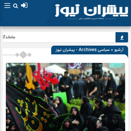
جاماندگان اربعی
آرشیو » سیاسی Archives - پیشران نیوز