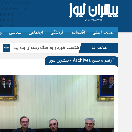
صفحه اصلی
اقتصادی
فرهنگی
اجتماعی
سیاسی
و
اطلاعیه ها
ریکا در میدان شکست خورد و به جنگ رسانه‌ای پناه برد
پیشرفت ۶۳ درصدی پروژه احداث کمربندی خلخال
آرشیو » نمین Archives - پیشران نیوز