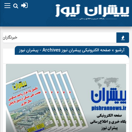
خبرنگاران، را
آرشیو » صفحه الکترونیکی پیشران نیوز Archives - پیشران نیوز