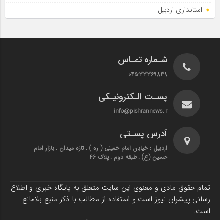
استانداری اردبیل
شـماره تمـاس
045-33369838
پسـت الـکترونیـکی
info@pishrannews.ir
آدرس پسـتی
اردبیل : خیابان امام خمینی ( ره ) . تازه میدان . بازار امام
حسین (ع) . طبقه دوم . پلاک 46
تمام حقوق مادی و معنوی این سایت متعلق به پایگاه خبری و اطلاع
رسانی پیشران نیوز است و استفاده از مطالب با ذکر منبع بلامانع
است.