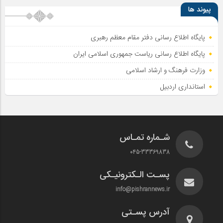
پیوند ها
پایگاه اطلاع رسانی دفتر مقام معظم رهبری
پایگاه اطلاع‌ رسانی ریاست‌ جمهوری اسلامی ایران
وزارت فرهنگ و ارشاد اسلامی
استانداری اردبیل
شـماره تمـاس
045-33369838
پسـت الـکترونیـکی
info@pishrannews.ir
آدرس پسـتی