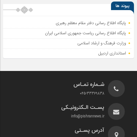
پیوند ها
پایگاه اطلاع رسانی دفتر مقام معظم رهبری
پایگاه اطلاع‌ رسانی ریاست‌ جمهوری اسلامی ایران
وزارت فرهنگ و ارشاد اسلامی
استانداری اردبیل
شـماره تمـاس
045-33369838
پسـت الـکترونیـکی
info@pishrannews.ir
آدرس پسـتی