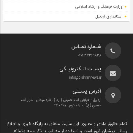
وزارت فرهنگ و ارشاد اسلامی
استانداری اردبیل
شـماره تمـاس
045-33369838
پسـت الـکترونیـکی
info@pishrannews.ir
آدرس پسـتی
اردبیل : خیابان امام خمینی ( ره ) . تازه میدان . بازار امام
حسین (ع) . طبقه دوم . پلاک 46
تمام حقوق مادی و معنوی این سایت متعلق به پایگاه خبری و اطلاع
رسانی پیشران نیوز است و استفاده از مطالب با ذکر منبع بلامانع