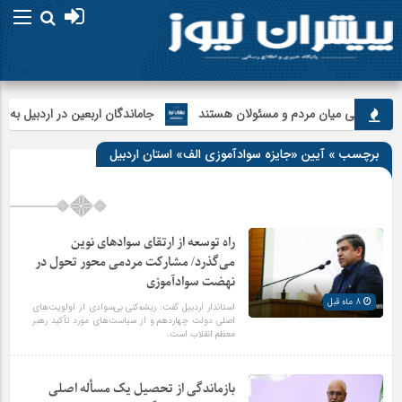
امام علی 
ل ارتباطی میان مردم و مسئولان هستند
جاماندگان اربعین در اردبیل به یاد ک
برچسب » آیین «جایزه سوادآموزی الف» استان اردبیل
راه توسعه از ارتقای سوادهای نوین
می‌گذرد/ مشارکت مردمی محور تحول در
نهضت سوادآموزی
8 ماه قبل
استاندار اردبیل گفت: ریشه‌کنی بی‌سوادی از اولویت‌های
اصلی دولت چهاردهم و از سیاست‌های مورد تأکید رهبر
معظم انقلاب است.
بازماندگی از تحصیل یک مسأله اصلی