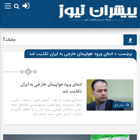
جاماندگان ارب
برچسب » ادعای ورود هواپیمای خارجی به ایران تکذیب شد
ادعای ورود هواپیمای خارجی به ایران
تکذیب شد
سخنگوی وزارت راه گفت: آسمان کشور از لحظات آغازین
حمله وحشیانه رژیم غاصب صهیونیستی به‌منظور حفظ
1 سال قبل
ایمنی مسافران هوایی، بسته شد و تا اطلاع ثانوی و
بازگشت آرامش کامل، بسته خواهد ماند.