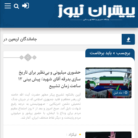
جاماندگان اربعین در اردبیل
برچسب » باید برخاست
حضوری میلیونی و بی‌نظیر برای تاریخ
سازی بدرقه آقای شهید/ پیش بینی ۱۲
ساعت زمان تشییع
1 ماه قبل
آیین باشکوه تشییع پیکر مطهر حضرت آیت الله خامنه
ای رهبر معظم و فقید جمهوری اسلامی که در جریان جنگ
تحمیلی دشمن امریکایی - صهیونیستی به درجه رفیع
شهادت نایل آمد، صبح امروز و بعد از ۲ روز اجتماع عظیم
مردم برای وداع با ایشان، با حضور پرشور و میلیونی
مردم پایتخت و دیگر نقاط متخلف ایران، آغاز شد.
نیکزاد :