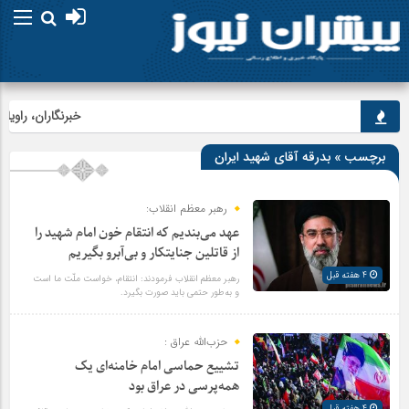
خبرنگاران، راویان 
برچسب » بدرقه آقای شهید ایران
رهبر معظم انقلاب:
عهد می‌بندیم که انتقام خون امام شهید را
از قاتلین جنایتکار و بی‌آبرو بگیریم
4 هفته قبل
رهبر معظم انقلاب فرمودند: انتقام، خواست ملّت ما است
و به‌طور حتمی باید صورت بگیرد.
حزب‌الله عراق :
تشییع حماسی امام خامنه‌ای یک
همه‌پرسی در عراق بود
4 هفته قبل