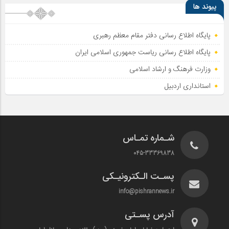
پیوند ها
پایگاه اطلاع رسانی دفتر مقام معظم رهبری
پایگاه اطلاع‌ رسانی ریاست‌ جمهوری اسلامی ایران
وزارت فرهنگ و ارشاد اسلامی
استانداری اردبیل
شـماره تمـاس
045-33369838
پسـت الـکترونیـکی
info@pishrannews.ir
آدرس پسـتی