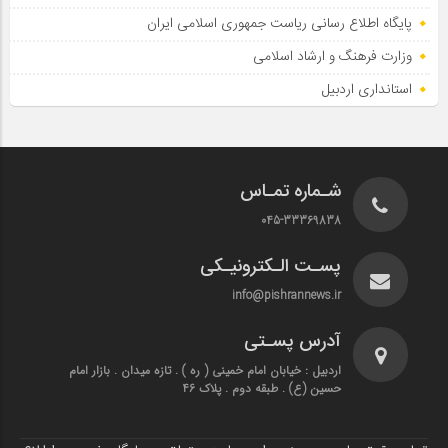
پایگاه اطلاع‌ رسانی ریاست‌ جمهوری اسلامی ایران
وزارت فرهنگ و ارشاد اسلامی
استانداری اردبیل
شـماره تمـاس
045-33369838
پسـت الـکترونیـکی
info@pishrannews.ir
آدرس پسـتی
اردبیل : خیابان امام خمینی ( ره ) . تازه میدان . بازار امام
حسین (ع) . طبقه دوم . پلاک 46