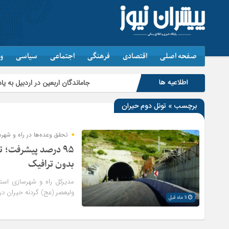
صفحه اصلی
اقتصادی
فرهنگی
اجتماعی
سیاسی
و
اطلاعیه ها
جاماندگان اربعین در اردبیل به یاد کربلا پیاده
برچسب » تونل دوم حیران
تحقق وعده‌ها در راه‌ و شهرس
۹۵ درصد پیشرفت؛ ت
بدون ترافیک
ولیعصر (عج) گردنه حیران در م
11 ماه قبل