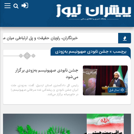
خبرنگاران، راویان حقیقت و پل ارتباطی میان مردم
برچسب » جشن نابودی صهیونیسم به‌زودی
جشن نابودی صهیونیسم به‌زودی برگزار
می‌شود
رئیس کل دادگستری استان اردبیل، گفت: به‌زودی ملت
ایران جشن نابودی و ریشه‌کنی غده سرطانی صهیونیسم را
1 سال قبل
در خاورمیانه برگزار می‌کنند.