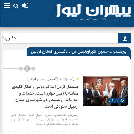
دکتر پزشکیا
برچسب » حسین کثیرلورئیس کل دادگستری استان اردبیل
رئیس‌کل دادگستری استان اردبیل:
سنددار کردن املاک دولتی راهکار کلیدی
مقابله با زمین‌خواری است/ خدمات و
اقدامات ارزشمند راه و شهرسازی استان
2 ماه قبل
اردبیل ستودنی است
رئیس‌کل دادگستری استان اردبیل گفت: سنددار کردن
زمین و املاک را مؤثرترین راهکار برای پیشگیری و
مقابله با سوءاستفاده‌کنندگان دانست.