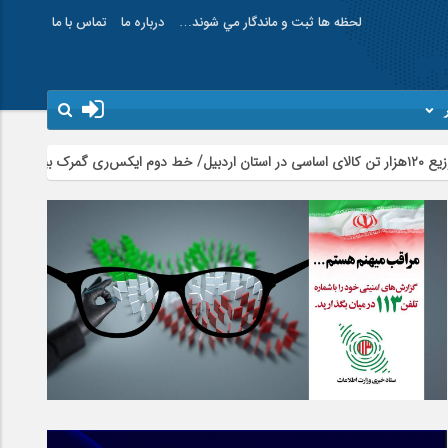
لحظه ها ثبت و ماندگار مي شوند…
درباره ما
تماس با ما
امام علی (ع) می فرماید 