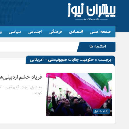
صفحه اصلی
اقتصادی
فرهنگی
اجتماعی
سیاسی
و
اطلاعیه ها
جاما
برچسب » حکومیت جنایات صهیونیستی – آمریکایی
فریاد خشم اردبیلی‌
به دنبال تجاوز آمریکایی - 
کردند.
5 ماه قبل