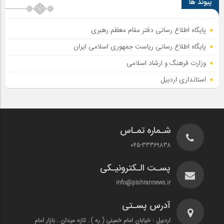
پیوند ها
پایگاه اطلاع رسانی دفتر مقام معظم رهبری
پایگاه اطلاع‌ رسانی ریاست‌ جمهوری اسلامی ایران
وزارت فرهنگ و ارشاد اسلامی
استانداری اردبیل
شـماره تمـاس
045-33369838
پسـت الـکترونیـکی
info@pishrannews.ir
آدرس پسـتی
اردبیل : خیابان امام خمینی ( ره ) . تازه میدان . بازار امام