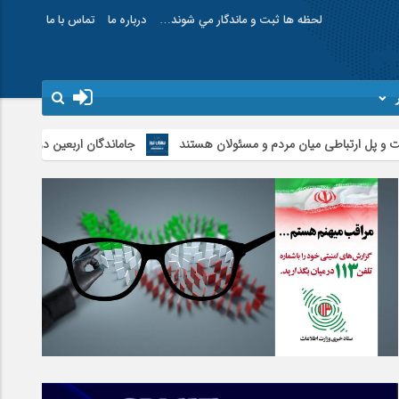
لحظه ها ثبت و ماندگار مي شوند…
درباره ما
تماس با ما
امام علی (ع) می فرماید : هر کس از خود بدگویی
باطی میان مردم و مسئولان هستند
جاماندگان اربعین در اردبیل به یاد کربلا پ