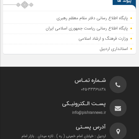
پیوند ها
پایگاه اطلاع رسانی دفتر مقام معظم رهبری
پایگاه اطلاع‌ رسانی ریاست‌ جمهوری اسلامی ایران
وزارت فرهنگ و ارشاد اسلامی
استانداری اردبیل
شـماره تمـاس
045-33369838
پسـت الـکترونیـکی
info@pishrannews.ir
آدرس پسـتی
اردبیل : خیابان امام خمینی ( ره ) . تازه میدان . بازار امام