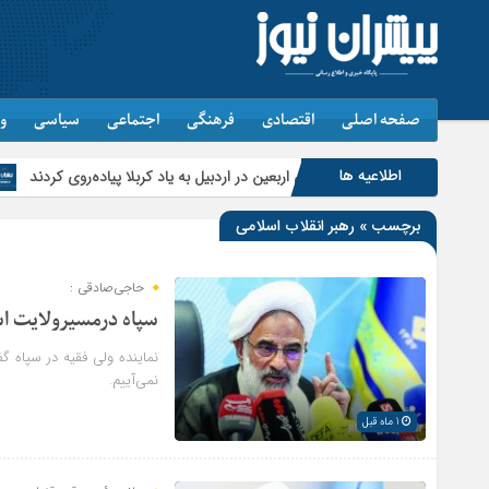
صفحه اصلی
اقتصادی
فرهنگی
اجتماعی
سیاسی
و
اطلاعیه ها
جاماندگان اربعین در اردبیل به یاد کربلا پیاده‌روی کردند
تأمین و توزیع ۱۲۰هزار تن کالای اساسی در استان اردبیل/ خط دوم ایکس‌ری گمرک بیله‌سوار با تجه
برچسب » رهبر انقلاب اسلامی
حاجی‌صادقی :
سپاه درمسیرولایت ا
نماینده ولی فقیه در سپاه گ
نمی‌آییم.
1 ماه قبل