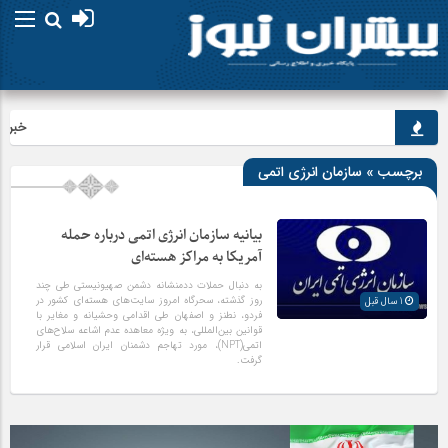
خبرنگار
برچسب » سازمان انرژی اتمی
بیانیه سازمان انرژی اتمی درباره حمله
آمریکا به مراکز هسته‌ای
به دنبال حملات ددمنشانه دشمن صهیونیستی طی چند
روز گذشته، سحرگاه امروز سایت‌های هسته‌ای کشور در
1 سال قبل
فردو، نطنز و اصفهان طی اقدامی وحشیانه و مغایر با
قوانین بین‌المللی، به ویژه معاهده عدم اشاعه سلاح‌های
اتمی(NPT)، مورد تهاجم دشمنان ایران اسلامی قرار
گرفت.