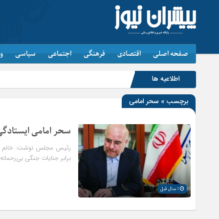
صفحه اصلی
اقتصادی
فرهنگی
اجتماعی
سیاسی
و
اطلاعیه ها
برچسب » سحر امامی
سحر امامی ایستادگی 
رئیس مجلس نوشت: خانم سح
برابر جنایات جنگی بی‌رحمان
1 سال قبل