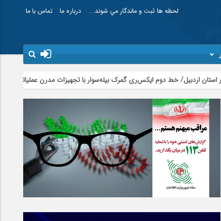
لحظه ها ثبت و ماندگار مي شوند…
درباره ما
تماس با ما
امام علی (ع) می فرماید : هر کس از خود بدگو
ه