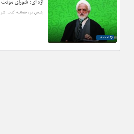
اژه ای: شورای موقت 
رئیس قوه قضائیه گفت: شورا
5 ماه قبل