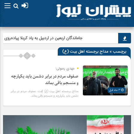
جاماندگان اربعین در اردبیل به یاد کربلا پیاده‌روی کردن
برچسب » مداح برجسته اهل بیت (ع)
مهدی رسولی:
صفوف مردم در برابر دشمن باید یکپارچه
و منسجم باقی بماند‌
3 ماه قبل
مداح برجسته اهل بیت (ع) گفت: صفوف مردم در برابر
دشمن باید یکپارچه و منسجم باقی بماند‌.