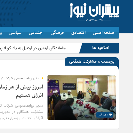
صفحه اصلی
اقتصادی
فرهنگی
اجتماعی
سیاسی
و
اطلاعیه ها
جاماندگان اربعین در اردبیل به یاد کربلا پیاده‌روی کردند
برچسب » مشارکت همگانی
مدیر روابط‌عمومی شرکت توزی
امروز بیش از هر زم
انرژی هستیم
مدیر روابط‌عمومی شرکت توز
مشارکت همگانی در مدیریت
2 ماه قبل
اثرگذار اجتماعی بسیار تعیین