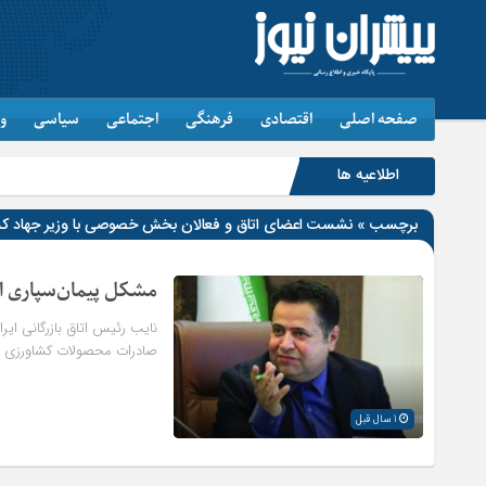
صفحه اصلی
اقتصادی
فرهنگی
اجتماعی
سیاسی
و
اطلاعیه ها
برچسب » نشست اعضای اتاق و فعالان بخش خصوصی با وزیر جهاد کشاور
مشکل پیمان‌سپاری 
نایب رئیس اتاق بازرگانی ایر
صادرات محصولات کشاورزی ب
1 سال قبل