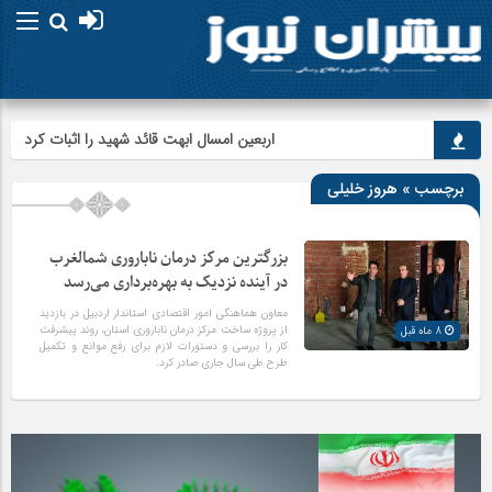
اربعین امسال ابهت قائد شهید را اثبات کرد
برچسب » هروز خلیلی
بزرگترین مرکز درمان ناباروری شمالغرب
در آینده نزدیک به بهره‌برداری می‌رسد
معاون هماهنگی امور اقتصادی استاندار اردبیل در بازدید
از پروژه ساخت مرکز درمان ناباروری استان، روند پیشرفت
8 ماه قبل
کار را بررسی و دستورات لازم برای رفع موانع و تکمیل
طرح طی سال جاری صادر کرد.