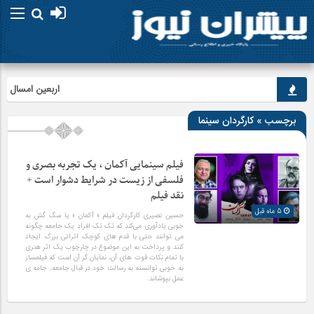
اربعین امسال ابهت 
برچسب » کارگردان سینما
فیلم سینمایی آکمان ، یک تجربه بصری و
فلسفی از زیست در شرایط دشوار است +
نقد فیلم
5 ماه قبل
حسین نصیری کارگردان فیلم « آکمان » یا سگ کُش به
خوبی یادآوری می‌کند که تک تک افراد یک جامعه چگونه
می توانند حتی با قدم های کوچک اثراتی بزرگ ایجاد
کنند و پرداخت به این موضوع در چارچوب یک اثر هنری
با تمام نکات قوت های آن، نمایان گر آن است که فیلمساز
به خوبی توانسته به رسالت خود در قبال جامعه، جامه ی
عمل بپوشاند.