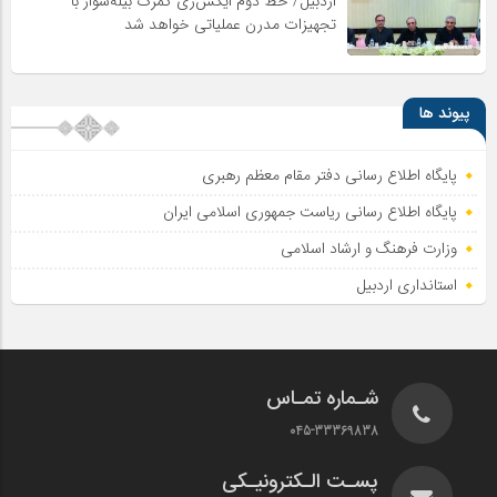
اردبیل/ خط دوم ایکس‌ری گمرک بیله‌سوار با
تجهیزات مدرن عملیاتی خواهد شد
پیوند ها
پایگاه اطلاع رسانی دفتر مقام معظم رهبری
پایگاه اطلاع‌ رسانی ریاست‌ جمهوری اسلامی ایران
وزارت فرهنگ و ارشاد اسلامی
استانداری اردبیل
شـماره تمـاس
045-33369838
پسـت الـکترونیـکی