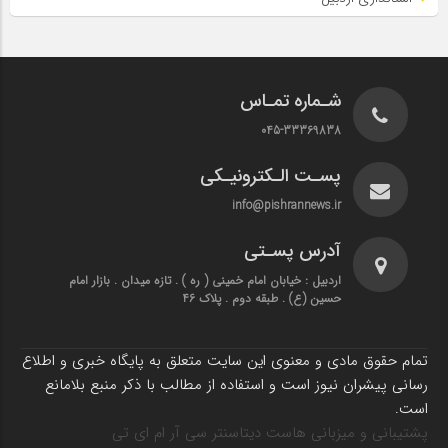
شـماره تمـاس
045-33369838
پسـت الـکترونیـکی
info@pishrannews.ir
آدرس پسـتی
اردبیل : خیابان امام خمینی ( ره ) . تازه میدان . بازار امام
حسین (ع) . طبقه دوم . پلاک 46
تمام حقوق مادی و معنوی این سایت متعلق به پایگاه خبری و اطلاع
رسانی پیشران نیوز است و استفاده از مطالب با ذکر منبع بلامانع
است.
پشتیبانی و میزبانی هاست دیتاسنتر سی آر ام ای تی