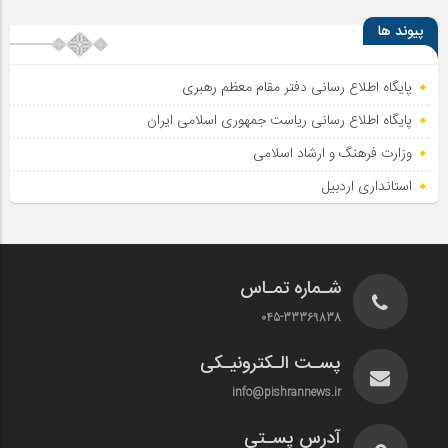
پیوند ها
پایگاه اطلاع رسانی دفتر مقام معظم رهبری
پایگاه اطلاع‌ رسانی ریاست‌ جمهوری اسلامی ایران
وزارت فرهنگ و ارشاد اسلامی
استانداری اردبیل
شـماره تمـاس
045-33369838
پسـت الـکترونیـکی
info@pishrannews.ir
آدرس پسـتی