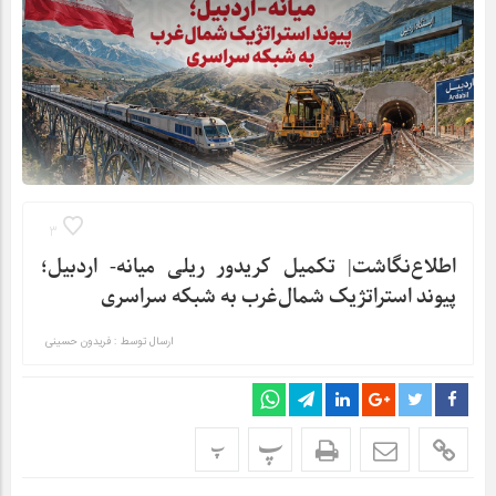
3
اطلاع‌نگاشت| تکمیل کریدور ریلی میانه- اردبیل؛
پیوند استراتژیک شمال‌غرب به شبکه سراسری
ارسال توسط :
فریدون حسینی
پ
پ