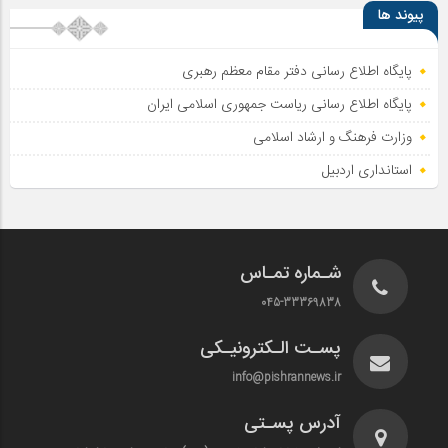
پیوند ها
پایگاه اطلاع رسانی دفتر مقام معظم رهبری
پایگاه اطلاع‌ رسانی ریاست‌ جمهوری اسلامی ایران
وزارت فرهنگ و ارشاد اسلامی
استانداری اردبیل
شـماره تمـاس
045-33369838
پسـت الـکترونیـکی
info@pishrannews.ir
آدرس پسـتی