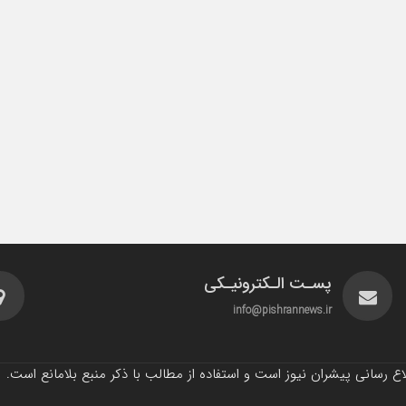
پسـت الـکترونیـکی
info@pishrannews.ir
 رسانی پیشران نیوز است و استفاده از مطالب با ذکر منبع بلامانع است.