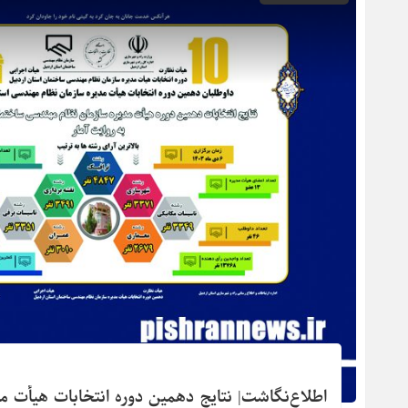
اطلاع‌نگاشت| نتایج دهمین دوره انتخابات هیأت م