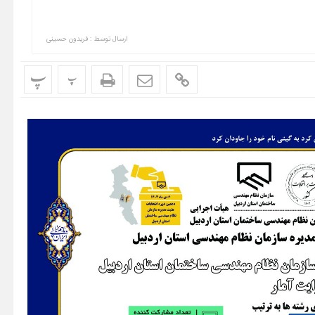
ارسال توسط :
فریدون حسینی
پ
پ