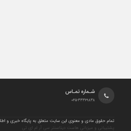
شـماره تمـاس
045-33369838
تمام حقوق مادی و معنوی این سایت متعلق به پایگاه خبری و اطلاع
پشتیبانی و میزبانی هاست دیتاسنتر سی آر ام ای تی