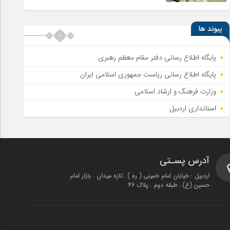
پیوند ها
پایگاه اطلاع رسانی دفتر مقام معظم رهبری
پایگاه اطلاع‌ رسانی ریاست‌ جمهوری اسلامی ایران
وزارت فرهنگ و ارشاد اسلامی
استانداری اردبیل
آدرس پسـتی
اردبیل : خیابان امام خمینی ( ره ) . تازه میدان . بازار امام
حسین (ع) . طبقه دوم . پلاک 46