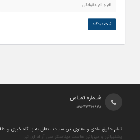
ثبت دیدگاه
شـماره تمـاس
045-33369838
تمام حقوق مادی و معنوی این سایت متعلق به پایگاه خبری و اطلاع
پشتیبانی و میزبانی هاست دیتاسنتر سی آر ام ای تی