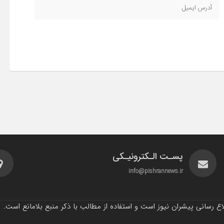
پسـت الـکترونیـکی
info@pishrannews.ir
 رسانی پیشران نیوز است و استفاده از مطالب با ذکر منبع بلامانع است.