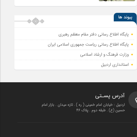
پیوند ها
پایگاه اطلاع رسانی دفتر مقام معظم رهبری
پایگاه اطلاع‌ رسانی ریاست‌ جمهوری اسلامی ایران
وزارت فرهنگ و ارشاد اسلامی
استانداری اردبیل
آدرس پسـتی
اردبیل : خیابان امام خمینی ( ره ) . تازه میدان . بازار امام
حسین (ع) . طبقه دوم . پلاک 46