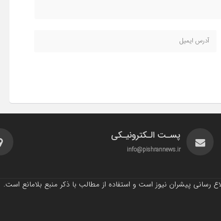
پسـت الـکترونیـکی
info@pishrannews.ir
 رسانی پیشران نیوز است و استفاده از مطالب با ذکر منبع بلامانع است.