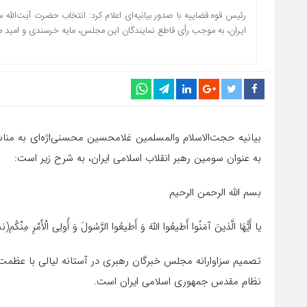
رئیس قوه قضاییه با صدور بیانیه‌ای اعلام کرد: انتخاب حضرت آیت‌الله
ایران، به موجب رأی قاطع نمایندگان این مجلس، مایه خرسندی و امید م
بیانیه حجت‌الاسلام والمسلمین غلامحسین محسنی‌اژه‌ای به منا
به عنوان سومین رهبر انقلاب اسلامی ایران، به شرح زیر است:
بسم الله الرحمن الرحیم
یا أَیُّهَا الَّذینَ آمَنُوا أَطیعُوا اللَّهَ وَ أَطیعُوا الرَّسُولَ وَ أُولِی الْأَمْرِ مِنْکُم‌(
تصمیم سزاوارانه مجلس خبرگان رهبری در آستانه لیالی با عظمت
نظام مقدس جمهوری اسلامی ایران است.