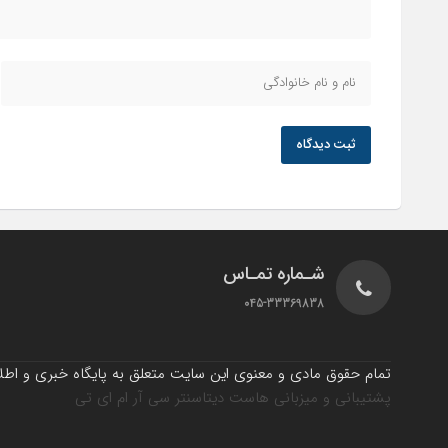
ثبت دیدگاه
شـماره تمـاس
045-33369838
تمام حقوق مادی و معنوی این سایت متعلق به پایگاه خبری و اطلاع
پشتیبانی و میزبانی هاست دیتاسنتر سی آر ام ای تی