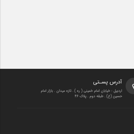
آدرس پسـتی
اردبیل : خیابان امام خمینی ( ره ) . تازه میدان . بازار امام
حسین (ع) . طبقه دوم . پلاک 46