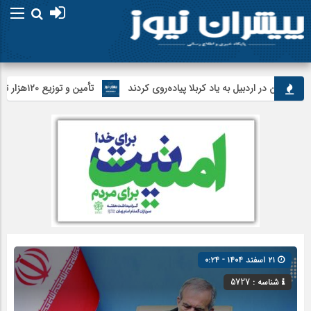
بعین در اردبیل به یاد کربلا پیاده‌روی کردند
تأمین و توزیع ۱۲۰هزار تن کالای اساسی در استان اردبیل/ خط دوم ایکس‌ری گمرک بیله‌سوار با تجهیزات مدرن عملیاتی خواهد شد
۲۱ اسفند ۱۴۰۴ - ۰:۲۴
شناسه : 5727