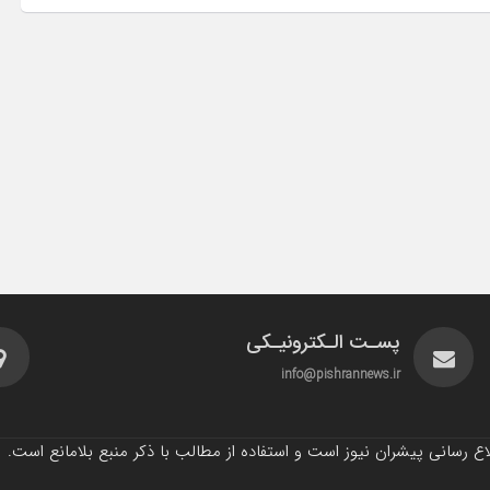
پسـت الـکترونیـکی
info@pishrannews.ir
 رسانی پیشران نیوز است و استفاده از مطالب با ذکر منبع بلامانع است.