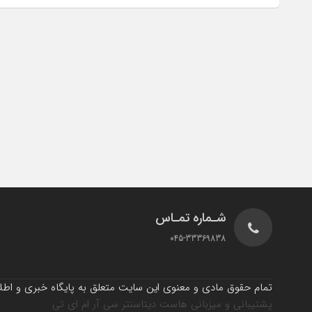
شـماره تمـاس
045-33369838
تمام حقوق مادی و معنوی این سایت متعلق به پایگاه خبری و اطلاع
پشتیبانی و میزبانی هاست دیتاسنتر سی آر ام ای تی