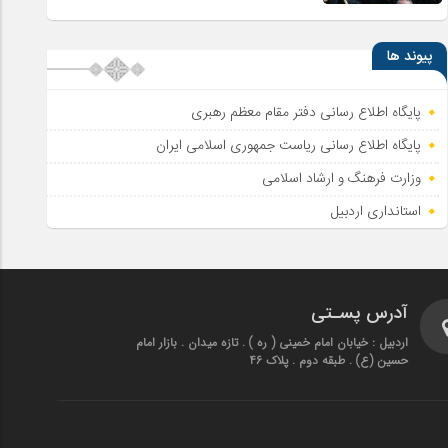
پیوند ها
پایگاه اطلاع رسانی دفتر مقام معظم رهبری
پایگاه اطلاع‌ رسانی ریاست‌ جمهوری اسلامی ایران
وزارت فرهنگ و ارشاد اسلامی
استانداری اردبیل
آدرس پسـتی
اردبیل : خیابان امام خمینی ( ره ) . تازه میدان . بازار امام
حسین (ع) . طبقه دوم . پلاک 46