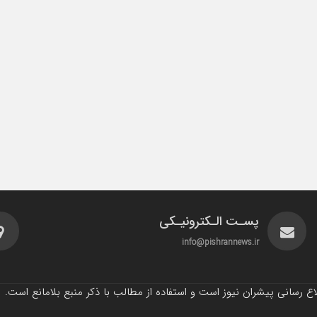
پسـت الـکترونیـکی
info@pishrannews.ir
 رسانی پیشران نیوز است و استفاده از مطالب با ذکر منبع بلامانع است.