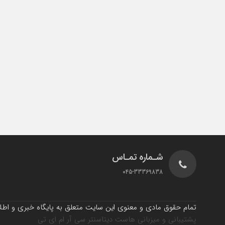
شـماره تمـاس
045-33369838
تمام حقوق مادی و معنوی این سایت متعلق به پایگاه خبری و اطلاع
پشتیبانی و میزبانی هاست دیتاسنتر سی آر ام ای تی