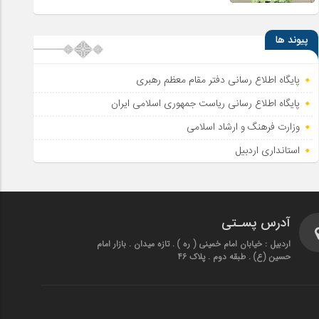
پیوند ها
پایگاه اطلاع رسانی دفتر مقام معظم رهبری
پایگاه اطلاع‌ رسانی ریاست‌ جمهوری اسلامی ایران
وزارت فرهنگ و ارشاد اسلامی
استانداری اردبیل
آدرس پسـتی
اردبیل : خیابان امام خمینی ( ره ) . تازه میدان . بازار امام
حسین (ع) . طبقه دوم . پلاک 46