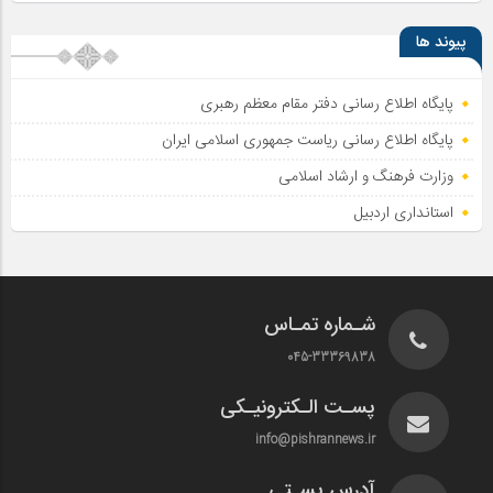
پیوند ها
پایگاه اطلاع رسانی دفتر مقام معظم رهبری
پایگاه اطلاع‌ رسانی ریاست‌ جمهوری اسلامی ایران
وزارت فرهنگ و ارشاد اسلامی
استانداری اردبیل
شـماره تمـاس
045-33369838
پسـت الـکترونیـکی
info@pishrannews.ir
آدرس پسـتی