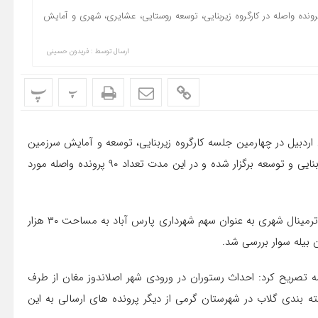
ن شهرسازی و معماری راه و شهرسازی استان اردبیل از بررسی90 پرونده واصله در کارگروه زیربنایی، توسعه روستایی، عشایری، شهری و آمایش
ارسال توسط :
فریدون حسینی
پ
پ
اردبیل در چهارمین جلسه کارگروه زیربنایی، توسعه و آمایش سرزمین
اظهار داشت: از ابتدای سال جاری تاکنون چهار جلسه کارگروه زیربنایی و توسعه برگزار شده و در این مدت تعداد ۹۰ پرونده واصله مورد
وی افزود: در این جلسه درخواست های کاربری مربوط به احداث ترمینال شهری به عنوان سهم شهرداری پارس آباد به مساحت ۳۰ هزار
 بیله سوار بررسی شد.
ه تصریح کرد: احداث رستوران در ورودی شهر اصلاندوز مغان از طرف
 بندی گلاب در شهرستان گرمی از دیگر پرونده های ارسالی به این