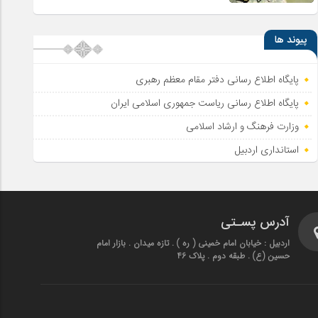
پیوند ها
پایگاه اطلاع رسانی دفتر مقام معظم رهبری
پایگاه اطلاع‌ رسانی ریاست‌ جمهوری اسلامی ایران
وزارت فرهنگ و ارشاد اسلامی
استانداری اردبیل
آدرس پسـتی
اردبیل : خیابان امام خمینی ( ره ) . تازه میدان . بازار امام
حسین (ع) . طبقه دوم . پلاک 46