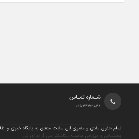
شـماره تمـاس
045-33369838
تمام حقوق مادی و معنوی این سایت متعلق به پایگاه خبری و اطلاع
پشتیبانی و میزبانی هاست دیتاسنتر سی آر ام ای تی