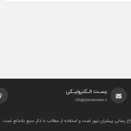
پسـت الـکترونیـکی
info@pishrannews.ir
 رسانی پیشران نیوز است و استفاده از مطالب با ذکر منبع بلامانع است.