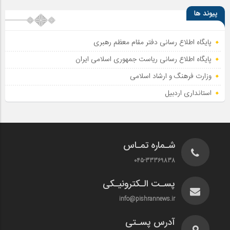
پیوند ها
پایگاه اطلاع رسانی دفتر مقام معظم رهبری
پایگاه اطلاع‌ رسانی ریاست‌ جمهوری اسلامی ایران
وزارت فرهنگ و ارشاد اسلامی
استانداری اردبیل
شـماره تمـاس
045-33369838
پسـت الـکترونیـکی
info@pishrannews.ir
آدرس پسـتی