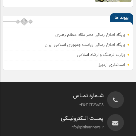
پیوند ها
پایگاه اطلاع رسانی دفتر مقام معظم رهبری
پایگاه اطلاع‌ رسانی ریاست‌ جمهوری اسلامی ایران
وزارت فرهنگ و ارشاد اسلامی
استانداری اردبیل
شـماره تمـاس
045-33369838
پسـت الـکترونیـکی
info@pishrannews.ir