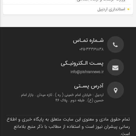
استانداری اردبیل
شـماره تمـاس
045-33369838
پسـت الـکترونیـکی
info@pishrannews.ir
آدرس پسـتی
اردبیل : خیابان امام خمینی ( ره ) . تازه میدان . بازار امام
حسین (ع) . طبقه دوم . پلاک 46
تمام حقوق مادی و معنوی این سایت متعلق به پایگاه خبری و اطلاع
رسانی پیشران نیوز است و استفاده از مطالب با ذکر منبع بلامانع
است.