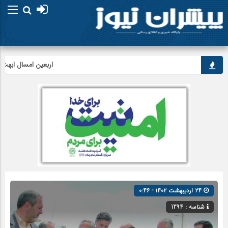
اربعین امسال ابهت قائد 
۲۴ اردیبهشت ۱۴۰۲ - ۰:۴۶
شناسه : 1294