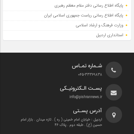
پایگاه اطلاع رسانی دفتر مقام معظم رهبری
پایگاه اطلاع‌ رسانی ریاست‌ جمهوری اسلامی ایران
وزارت فرهنگ و ارشاد اسلامی
استانداری اردبیل
شـماره تمـاس
045-33369838
پسـت الـکترونیـکی
info@pishrannews.ir
آدرس پسـتی
اردبیل : خیابان امام خمینی ( ره ) . تازه میدان . بازار امام
حسین (ع) . طبقه دوم . پلاک 46