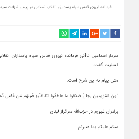
فرمانده نیروی قدس سپاه پاسداران انقلاب اسلامی در پیامی شهادت سی
سردار اسماعیل قاآنی فرمانده نیروی قدس سپاه پاسداران انق
تسلیت گفت.
متن پیام به این شرح است:‌
“مِنَ المُؤمِنینَ رِجالٌ صَدَقوا ما عاهَدُوا اللَّهَ عَلَیهِ فَمِنهُم مَن قَضى نَحبَهُ
برادران غیورم در حزب‌الله سرافراز لبنان
سلام علیکم بما صبرتم