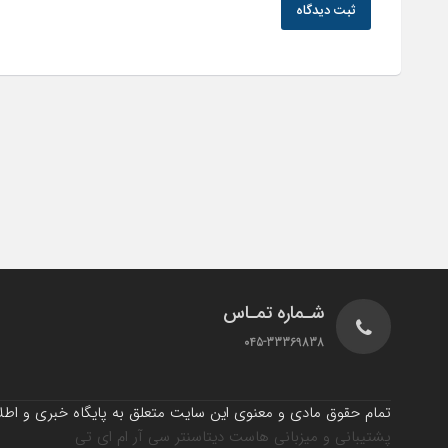
ثبت دیدگاه
شـماره تمـاس
045-33369838
تمام حقوق مادی و معنوی این سایت متعلق به پایگاه خبری و اطلاع
پشتیبانی و میزبانی هاست دیتاسنتر سی آر ام ای تی