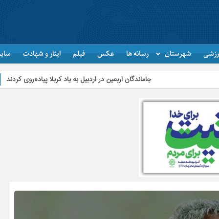
رزشی
شهرستان
رسانه ها
عکس
فیلم
ایثار و شهادت
سایر
جاماندگان اربعین در اردبیل به یاد کربلا پیاده‌روی کردند
تأمین و توزیع ۱۲۰هزار تن کالای اساسی در استان اردبیل/ خط دوم ایکس‌ری گمرک بیله‌سوار با تجهیزات مدرن