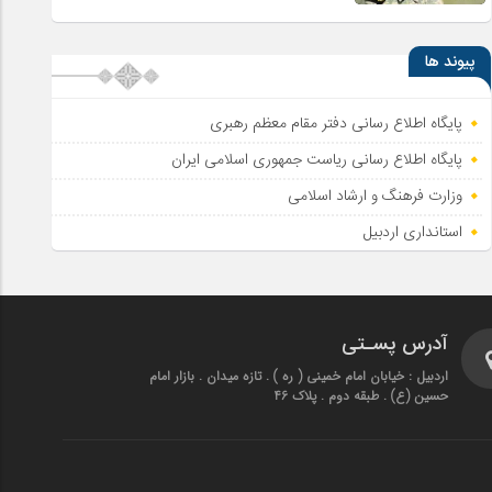
پیوند ها
پایگاه اطلاع رسانی دفتر مقام معظم رهبری
پایگاه اطلاع‌ رسانی ریاست‌ جمهوری اسلامی ایران
وزارت فرهنگ و ارشاد اسلامی
استانداری اردبیل
آدرس پسـتی
اردبیل : خیابان امام خمینی ( ره ) . تازه میدان . بازار امام
حسین (ع) . طبقه دوم . پلاک 46