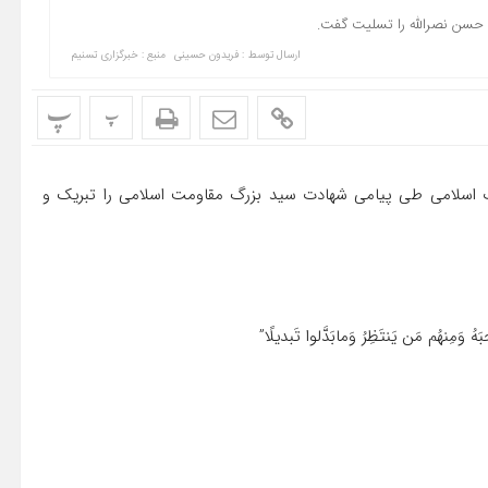
د حسن نصرالله را تسلیت گفت.
ارسال توسط :
فریدون حسینی
منبع : خبرگزاری تسنیم
پ
پ
لاب اسلامی طی پیامی شهادت سید بزرگ مقاومت اسلامی را تبریک و
 وَمِنهُم مَن یَنتَظِرُ وَمابَدَّلوا تَبدیلًا”