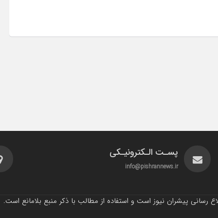
پسـت الـکترونیـکی
info@pishrannews.ir
 رسانی پیشران نیوز است و استفاده از مطالب با ذکر منبع بلامانع است.