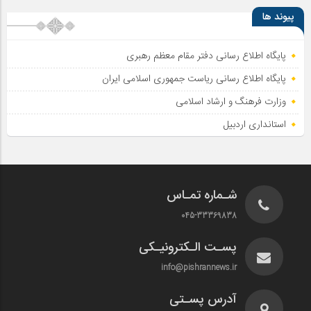
پیوند ها
پایگاه اطلاع رسانی دفتر مقام معظم رهبری
پایگاه اطلاع‌ رسانی ریاست‌ جمهوری اسلامی ایران
وزارت فرهنگ و ارشاد اسلامی
استانداری اردبیل
شـماره تمـاس
045-33369838
پسـت الـکترونیـکی
info@pishrannews.ir
آدرس پسـتی