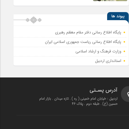
پیوند ها
پایگاه اطلاع رسانی دفتر مقام معظم رهبری
پایگاه اطلاع‌ رسانی ریاست‌ جمهوری اسلامی ایران
وزارت فرهنگ و ارشاد اسلامی
استانداری اردبیل
آدرس پسـتی
اردبیل : خیابان امام خمینی ( ره ) . تازه میدان . بازار امام
حسین (ع) . طبقه دوم . پلاک 46