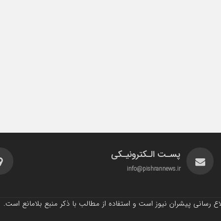
پسـت الـکترونیـکی
info@pishrannews.ir
 رسانی پیشران نیوز است و استفاده از مطالب با ذکر منبع بلامانع است.