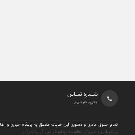
شـماره تمـاس
045-33369838
تمام حقوق مادی و معنوی این سایت متعلق به پایگاه خبری و اطلاع
پشتیبانی و میزبانی هاست دیتاسنتر سی آر ام ای تی