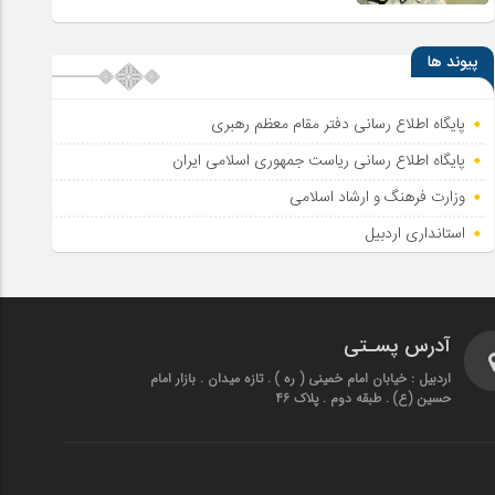
پیوند ها
پایگاه اطلاع رسانی دفتر مقام معظم رهبری
پایگاه اطلاع‌ رسانی ریاست‌ جمهوری اسلامی ایران
وزارت فرهنگ و ارشاد اسلامی
استانداری اردبیل
آدرس پسـتی
اردبیل : خیابان امام خمینی ( ره ) . تازه میدان . بازار امام
حسین (ع) . طبقه دوم . پلاک 46