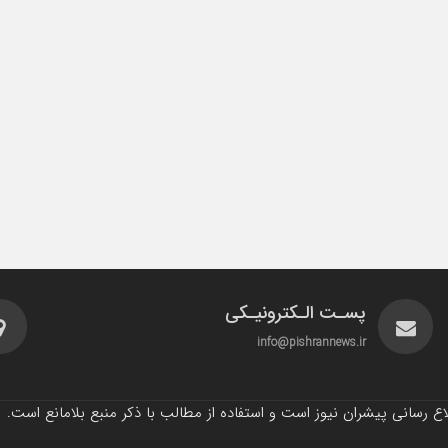
پسـت الـکترونیـکی
info@pishrannews.ir
 رسانی پیشران نیوز است و استفاده از مطالب با ذکر منبع بلامانع است.