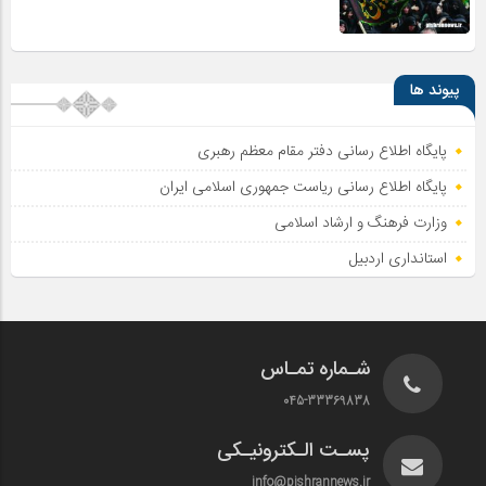
پیوند ها
پایگاه اطلاع رسانی دفتر مقام معظم رهبری
پایگاه اطلاع‌ رسانی ریاست‌ جمهوری اسلامی ایران
وزارت فرهنگ و ارشاد اسلامی
استانداری اردبیل
شـماره تمـاس
045-33369838
پسـت الـکترونیـکی
info@pishrannews.ir