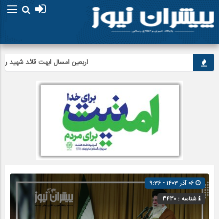
امام علی (ع) می فرماید : هر کس ا
اربعین امسال ابهت قائد شهید را اثبات ک
۰۶ آذر ۱۴۰۳ - ۹:۳۶
شناسه : 3430